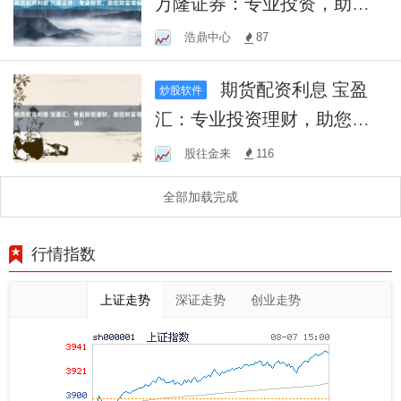
万隆证券：专业投资，助您
财富增值
浩鼎中心
87
期货配资利息 宝盈
炒股软件
汇：专业投资理财，助您财
富增值！
股往金来
116
全部加载完成
行情指数
上证走势
深证走势
创业走势