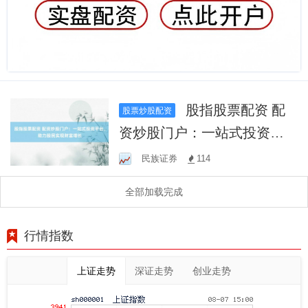
股指股票配资 配
股票炒股配资
资炒股门户：一站式投资平
台，助力股民实现财富增长
民族证券
114
全部加载完成
行情指数
上证走势
深证走势
创业走势