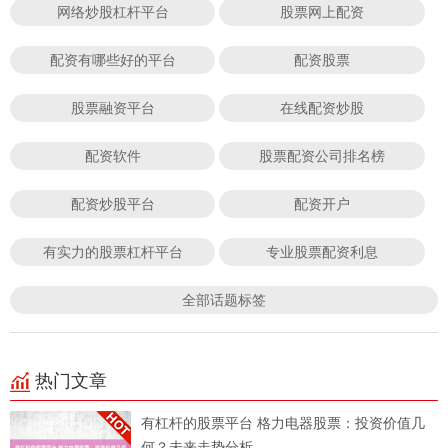
网络炒股杠杆平台
股票网上配资
配资有哪些好的平台
配资股票
股票融资平台
在线配资炒股
配资软件
股票配资公司排名榜
配资炒股平台
配资开户
有实力的股票杠杆平台
专业股票配资利息
全部话题标签
热门文章
有杠杆的股票平台 格力电器股票：投资价值几
何？未来走势分析