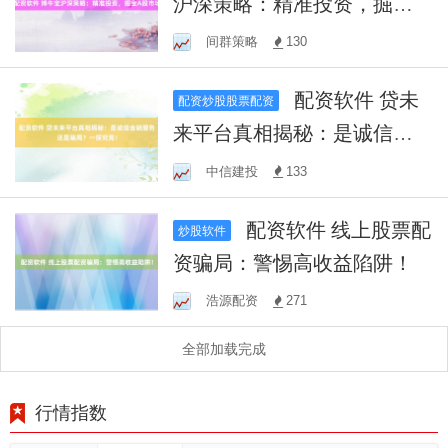
沪深策略：精准投资，掘金A
股市场
间群策略
130
配资软件 贷未
配资炒股股票配资
来平台真相揭秘：是诚信金
融服务还是骗局？一探究
中信建投
133
竟！
配资软件 线上股票配
炒股软件
资骗局：警惕高收益陷阱！
浩源配资
271
全部加载完成
行情指数