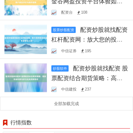
金谷网盈投资平台体验如
何？用户真实评价与操作指
配资台
108
南
配资炒股就找配资
股票炒股配资
杠杆配资网：放大您的投资
收益，专业平台之选！
中信证券
195
配资炒股就找配资 股
炒股软件
票配资结合期货策略：高效
资金利用与多元化投资新路
中信建投
237
径
全部加载完成
行情指数