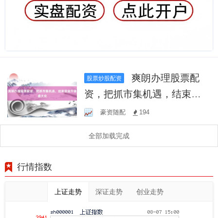
爽朗办理股票配
股票炒股配资
资，把抓市集机遇，结束资
金升值最大化
豪资随配
194
全部加载完成
行情指数
上证走势
深证走势
创业走势