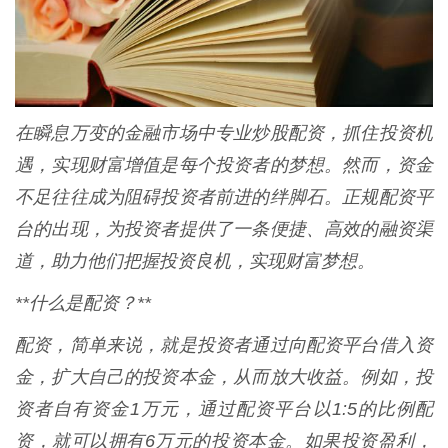
在瞬息万变的金融市场中专业炒股配资，抓住投资机
遇，实现财富增值是每个投资者的梦想。然而，资金
不足往往成为阻碍投资者前进的绊脚石。正规配资平
台的出现，为投资者提供了一条便捷、高效的融资渠
道，助力他们把握投资良机，实现财富梦想。
**什么是配资？**
配资，简单来说，就是投资者通过向配资平台借入资
金，扩大自己的投资本金，从而放大收益。例如，投
资者自有资金1万元，通过配资平台以1:5的比例配
资，就可以拥有6万元的投资本金。如果投资盈利，