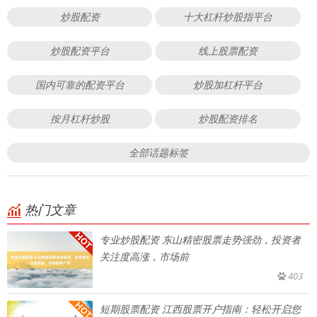
炒股配资
十大杠杆炒股指平台
炒股配资平台
线上股票配资
国内可靠的配资平台
炒股加杠杆平台
按月杠杆炒股
炒股配资排名
全部话题标签
热门文章
专业炒股配资 东山精密股票走势强劲，投资者
关注度高涨，市场前
403
短期股票配资 江西股票开户指南：轻松开启您